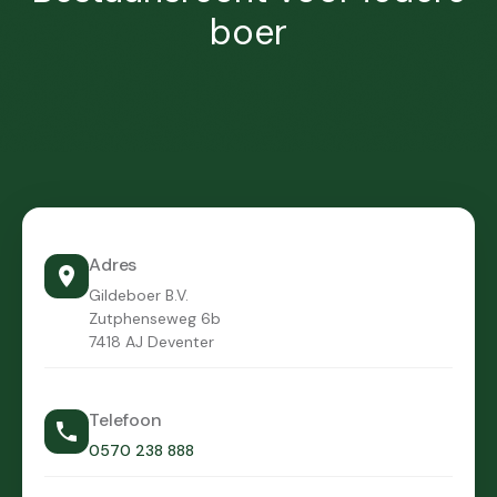
boer
Adres
Gildeboer B.V.
Zutphenseweg 6b
7418 AJ Deventer
Telefoon
0570 238 888